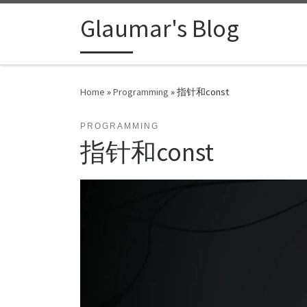
Skip to content
Glaumar's Blog
Home
»
Programming
»
指针和const
PROGRAMMING
指针和const