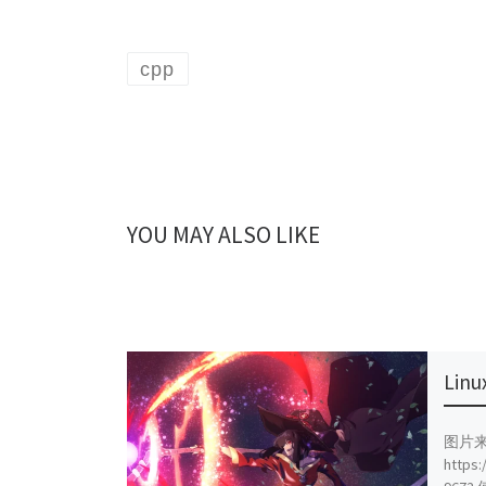
cpp
YOU MAY ALSO LIKE
Li
图片
https: