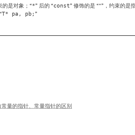
束的是对象；“
” 后的 “
” 修饰的是 “*”，约束
*
const
“
”
T* pa, pb;
指向常量的指针、常量指针的区别