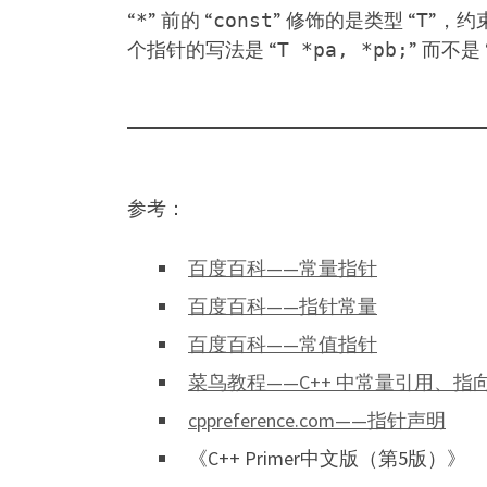
“
” 前的 “
” 修饰的是类型 “
”，约
*
const
T
个指针的写法是 “
” 而不是 
T *pa, *pb;
参考：
百度百科——常量指针
百度百科——指针常量
百度百科——常值指针
菜鸟教程——C++ 中常量引用、
cppreference.com——指针声明
《C++ Primer中文版（第5版）》